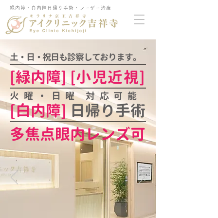
緑内障・白内障日帰り手術・レーザー治療
土・日・祝日も診察しております。
[緑内障] [
小児近視
]
火曜・日曜 対応可能
​[白内障]
日帰り手術
多焦点眼内レンズ可
お知らせ
アイクリニック吉祥寺から様々な情報を発信い
たします。