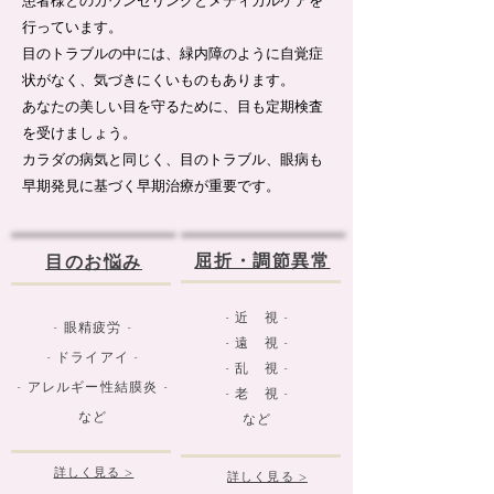
患者様とのカウンセリングとメディカルケアを
行っています。
目のトラブルの中には、緑内障のように自覚症
状がなく、気づきにくいものもあります。
あなたの美しい目を守るために、目も定期検査
を受けましょう。
カラダの病気と同じく、目のトラブル、眼病も
早期発見に基づく早期治療が重要です。
屈折・調節異常
目のお悩み
- 近 視 -
- 眼精疲労 -
- 遠 視 -
- ドライアイ -
- 乱 視 -
​- アレルギー性結膜炎 -
​- 老 視 -
​など
​など
詳しく見る >
詳しく見る >