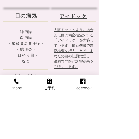
目の病気
アイドック
人間ドックのように総合
- 緑内障 -
的に目の精密検査をする
- 白内障 -
「アイドック」を実施し
- 加齢黄斑変性症 -
ています。最新機器で精
- 結膜炎 -
密検査を行うことで、あ
- はやり目 -
なたの目の状態把握し、
​など
眼科専門医が診察結果を
ご説明します。
詳しく見る >
Phone
ご予約
Facebook
その他にも
小児の近視相談・オルソケラトロジー ・糖尿病網膜
症 ・眼鏡処方・コンタクトレンズ処方なども
ご案内しております。
​目に関することはお気軽にご相談ください。