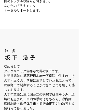
目のトラブルや悩みと向き合い、
​あなたの「見える」を
トータルサポートします。
院 長
坂 下 浩 子
初めまして
アイクリニック吉祥寺院長の坂下です。
約半世紀前に武蔵野日本赤十字病院で生まれ、そ
のすぐ近くの小学校に通学していた私にとって、
武蔵野市で開業することができてとても嬉しく感
じております。
大学卒業後は主に国公立の病院で研鑽をつみ、環
境にも恵まれ、
白内障手術はもちろん、
緑内障・
網膜剥離・硝子体手術・屈折矯正手術の執刀も多
数行って参りました。