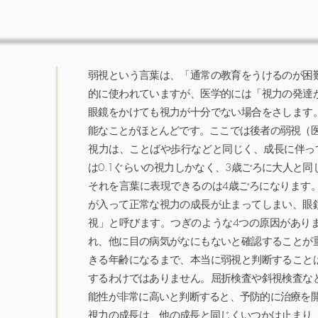
弱視という言葉は、「通常の教育をうけるのが困
的に使われていますが、医学的には「視力の発達
眼鏡をかけても視力が十分でない場合をさします
能なことがほとんどです。ここでは後者の弱視（
視力は、ことばや歩行などと同じく、成長に伴っ
は0.1ぐらいの視力しかなく、3歳ごろに大人と
それを言葉に表現できるのは4歳ごろになります
が入って正常な視力の成長が止まってしまい、眼
視」と呼びます。つぎのような4つの原因があり
れ、他に目の病気がなにもないと確認することが
きる年齢になるまで、本当に弱視と判断すること
するわけではありません。屈折検査や斜視検査な
能性が非常に高いと判断すると、予防的に治療を
視力の成長は、他の成長と同じくいつかは止まり、