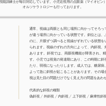
視能訓練士が毎日対応しています。小児近視用の点眼薬（マイオピン
オルソケラトロジーも行っております。
通常、視線は両眼とも同じ場所に向かってそろっ
が違う場所に向かっている状態です。斜位とは、
のに、片眼ずつ調べると視線がずれている状態を
られます。視線のずれの方向によって、内斜視、
あります。斜視では、両眼視機能が障害され、
す。小児では視覚の発達期にあり、この時期に斜
たり、弱視になったりします。成人では、糖尿病
よって急に斜視が起こることがあります。その場
視は見た目の問題だけでなく見え方の問題をあわ
代表的な斜視の種類
偽斜視 / 外斜視 / 内斜視 / 上下斜視 / 麻痺