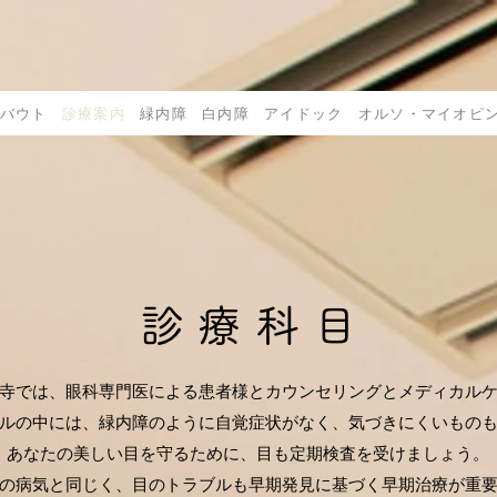
バウト
診療案内
緑内障
白内障
アイドック
オルソ・マイオピ
診 療 科 目
寺では、眼科専門医による患者様とカウンセリングとメディカル
ルの中には、緑内障のように自覚症状がなく、気づきにくいもの
あなたの美しい目を守るために、目も定期検査を受けましょう。
の病気と同じく、目のトラブルも早期発見に基づく早期治療が重