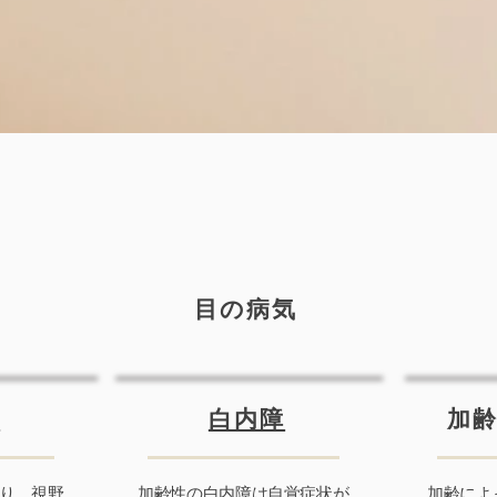
目の病気
障
白内障
加
り、視野
加齢性の白内障は自覚症状が
加齢によ