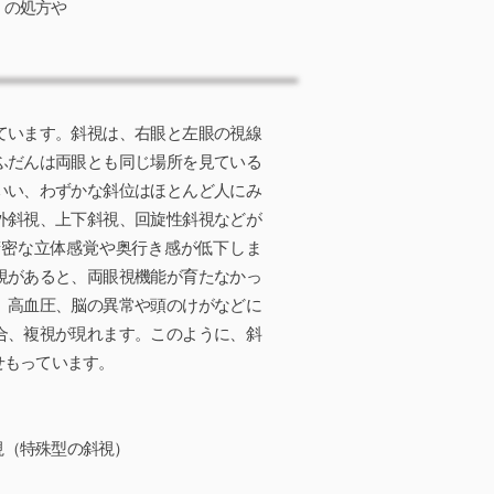
）の処方や
ています。斜視は、右眼と左眼の視線
ふだんは両眼とも同じ場所を見ている
いい、わずかな斜位はほとんど人にみ
外斜視、上下斜視、回旋性斜視などが
精密な立体感覚や奥行き感が低下しま
視があると、両眼視機能が育たなかっ
、高血圧、脳の異常や頭のけがなどに
合、複視が現れます。このように、斜
せもっています。
性斜視（特殊型の斜視）