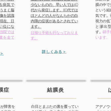
る病気で
少ないものの、早い人では40
膜の中で
うまく脳
代から発症します。80代では
という組
像を認識
ほとんどの人がなんらかの白
気です。
現在、日
内障の症状があるとされてい
視力の低
1位にな
ます。
と滲出
当院では
す。
硝子
日帰り手術も行なっておりま
査を全て
います。
す。
詳しくみる＞
＞
膜症
結膜炎
膜が障害を
白目とまぶたの裏を覆ってい
アデノウ