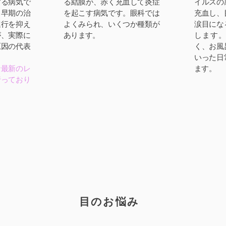
する病気で
る結膜が、赤く充血して炎症
イルスの
と早期の治
を起こす病気です。眼科では
充血し、
進行を抑え
よくみられ、いくつか種類が
涙目にな
が、実際に
あります。
します
原因の代表
く、お風
いった日
な最新のレ
ます。
行っており
目のお悩み