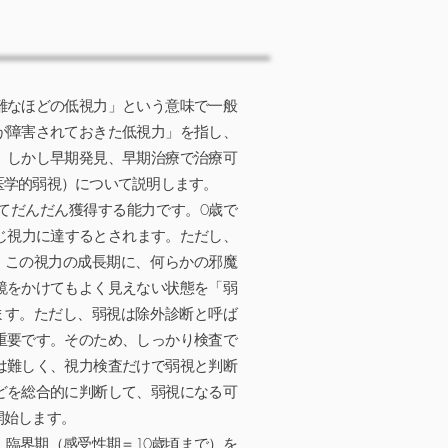
難なほどの低視力」という意味で一般
が障害されておきた低視力」を指し、
。しかし早期発見、早期治療で治療可
医学的弱視）について説明します。
てだんだん獲得する能力です。0歳で
同じ視力に達するとされます。ただし、
。この視力の成長期に、何らかの邪魔
鏡をかけてもよく見えない状態を「弱
ます。ただし、弱視は除外診断と呼ば
重要です。そのため、しっかり検査で
は難しく、視力検査だけで弱視と判断
どを総合的に判断して、弱視になる可
開始します。
臨界期（感受性期＝10歳頃まで）を