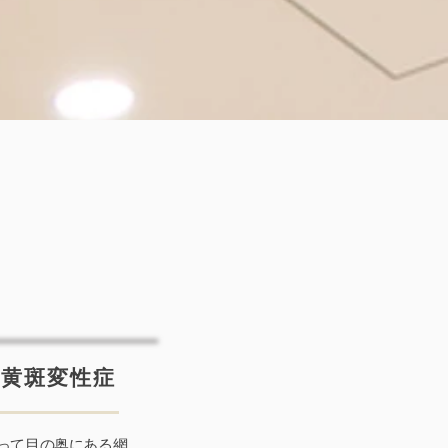
齢黄斑変性症
って目の奥にある網