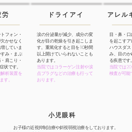
疲労
ドライアイ
アレル
ートフォン・
涙の分泌量が減少、成分の変
目・鼻・口
が欠かせなく
化が目の乾燥を引き起こしま
を起こすア
急増していま
す。重篤化すると目を10秒間
ハウスダス
かすみ・まぶ
以上開けていられないことも
み、目のか
痛・肩こり・
あります。
る疾患です
症状です。
当院ではコラーゲン注射や涙
当院では2
能解析装置を
点プラグなどの治療も行って
検査が可能
ます。
おります。
小児眼科
お子様の近視抑制治療や斜視弱視治療をしております。