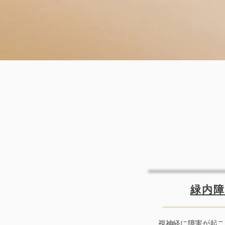
緑内
視神経に障害が起こ