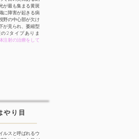
光が最も集まる黄斑
織に障害が起きる病
視野の中心部が欠け
下が見られ、萎縮型
型の2タイプありま
体注射の治療をして
はやり目
イルスと呼ばれるウ