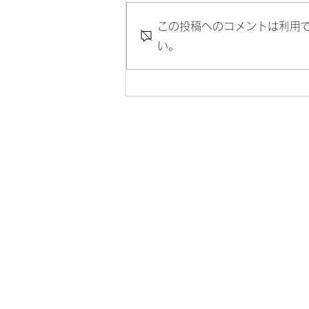
この投稿へのコメントは利用
い。
8月の岡部先生の代診のお知
らせ