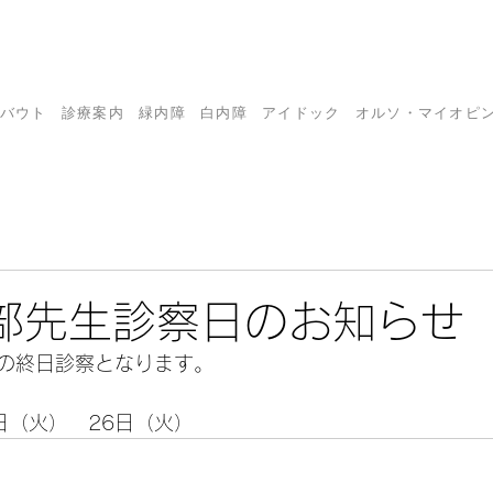
バウト
診療案内
緑内障
白内障
アイドック
オルソ・マイオピ
部先生診察日のお知らせ
の
終日
診察となります。
日（火）　26日（火）