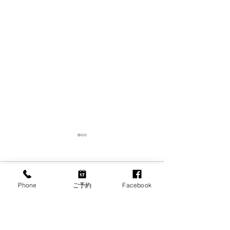
コメント
Phone
ご予約
Facebook
7月の代診のお知らせ
小児の近視用眼
この投稿へのコメントは利用でき