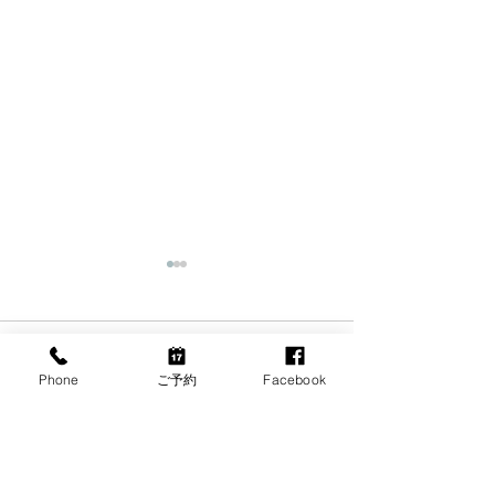
コメント
Phone
ご予約
Facebook
7月の代診のお知らせ
小児の近視用眼
この投稿へのコメントは利用でき
なくなりました。詳細はサイト所