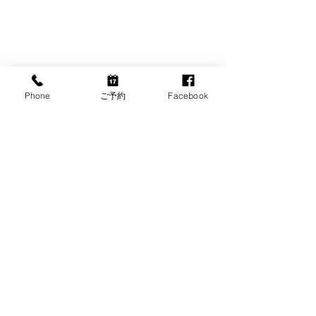
Phone
ご予約
Facebook
コメント
7月の代診のお知らせ
小児の近視用眼
この投稿へのコメントは利用でき
なくなりました。詳細はサイト所
有者にお問い合わせください。